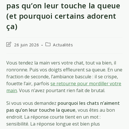
pas qu’on leur touche la queue
(et pourquoi certains adorent
ça)
Dernière
Post
26 juin 2026
Actualités
modification
category:
de
la
Vous tendez la main vers votre chat, tout va bien, il
publication :
ronronne. Puis vos doigts effleurent sa queue. En une
fraction de seconde, l’ambiance bascule : il se crispe,
fouette l’air, parfois
se retourne pour mordiller votre
main
. Vous n’avez pourtant rien fait de brutal.
Si vous vous demandez
pourquoi les chats n’aiment
pas qu’on leur touche la queue
, vous êtes au bon
endroit. La réponse courte tient en un mot :
sensibilité. La réponse longue est bien plus