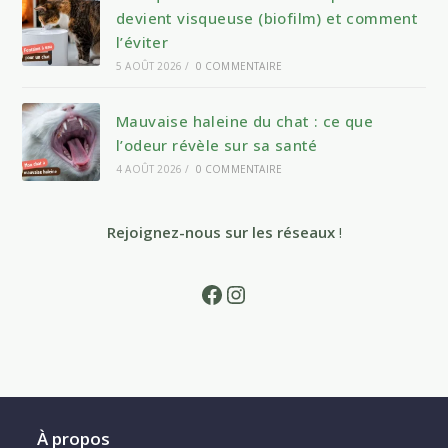
devient visqueuse (biofilm) et comment
l’éviter
5 AOÛT 2026
/
0 COMMENTAIRE
Mauvaise haleine du chat : ce que
l’odeur révèle sur sa santé
4 AOÛT 2026
/
0 COMMENTAIRE
Rejoignez-nous sur les réseaux
!
Facebook
Instagram
À propos