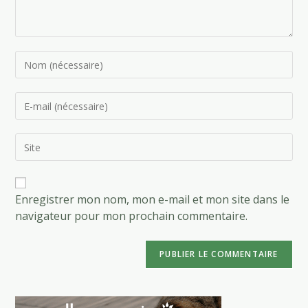
Enter
your
name
Enter
or
your
username
email
to
Saisir
address
comment
l’URL
to
de
comment
votre
site
Enregistrer mon nom, mon e-mail et mon site dans le
(facultatif)
navigateur pour mon prochain commentaire.