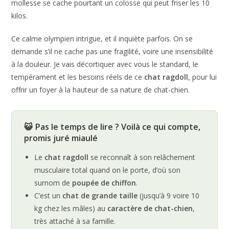
mollesse se cache pourtant un colosse qui peut friser les 10
kilos.
Ce calme olympien intrigue, et il inquiète parfois. On se
demande s’il ne cache pas une fragilité, voire une insensibilité
à la douleur. Je vais décortiquer avec vous le standard, le
tempérament et les besoins réels de ce
chat ragdoll
, pour lui
offrir un foyer à la hauteur de sa nature de chat-chien.
😺 Pas le temps de lire ? Voilà ce qui compte,
promis juré miaulé
Le
chat ragdoll
se reconnaît à son relâchement
musculaire total quand on le porte, d’où son
surnom de
poupée de chiffon
.
C’est un
chat de grande taille
(jusqu’à 9 voire 10
kg chez les mâles) au
caractère de chat-chien
,
très attaché à sa famille.