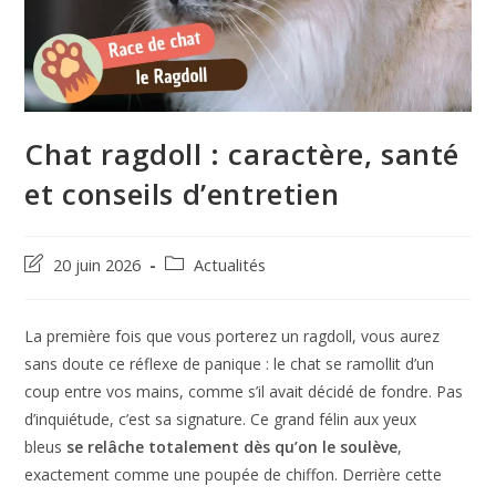
Chat ragdoll : caractère, santé
et conseils d’entretien
Dernière
Post
20 juin 2026
Actualités
modification
category:
de
la
La première fois que vous porterez un ragdoll, vous aurez
publication :
sans doute ce réflexe de panique : le chat se ramollit d’un
coup entre vos mains, comme s’il avait décidé de fondre. Pas
d’inquiétude, c’est sa signature. Ce grand félin aux yeux
bleus
se relâche totalement dès qu’on le soulève
,
exactement comme une poupée de chiffon. Derrière cette