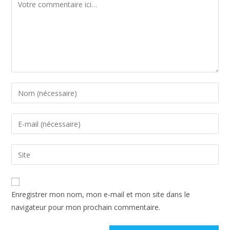
Comment
Enter
your
name
Enter
or
your
username
email
Saisir
to
address
l’URL
comment
to
de
comment
votre
Enregistrer mon nom, mon e-mail et mon site dans le
site
navigateur pour mon prochain commentaire.
(facultatif)