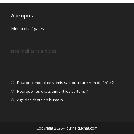
À propos
Mentions légales
Nos meilleurs articles
S’ouvre
Pourquoi mon chat vomis sa nourriture non digérée ?
dans
S’ouvre
Pourquoi les chats aiment les cartons ?
un
dans
S’ouvre
Âge des chats en humain
nouvel
un
dans
onglet
nouvel
un
onglet
nouvel
Copyright 2026 - journalduchat.com
onglet