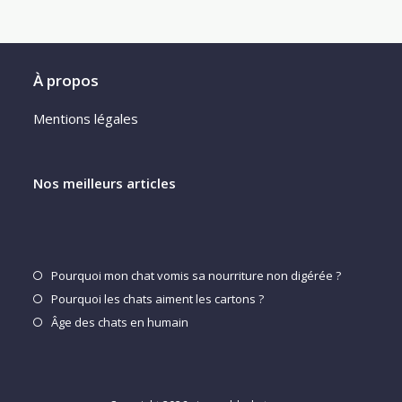
À propos
Mentions légales
Nos meilleurs articles
S’ouvre
Pourquoi mon chat vomis sa nourriture non digérée ?
dans
S’ouvre
Pourquoi les chats aiment les cartons ?
un
dans
S’ouvre
Âge des chats en humain
nouvel
un
dans
onglet
nouvel
un
onglet
nouvel
onglet