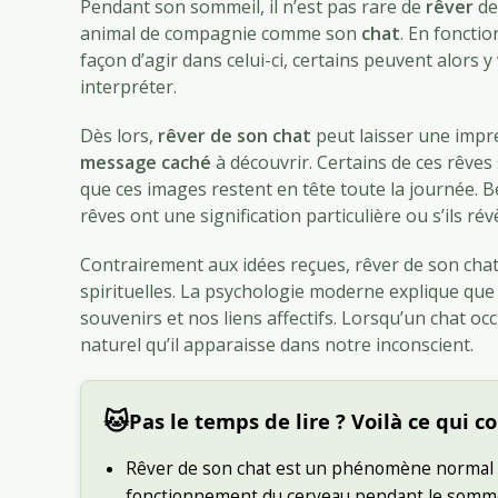
Pendant son sommeil, il n’est pas rare de
rêver
de
publication :
animal de compagnie comme son
chat
. En foncti
façon d’agir dans celui-ci, certains peuvent alors y
interpréter.
Dès lors,
rêver de son chat
peut laisser une impr
message caché
à découvrir. Certains de ces rêves
que ces images restent en tête toute la journée. 
rêves ont une signification particulière ou s’ils ré
Contrairement aux idées reçues, rêver de son cha
spirituelles. La psychologie moderne explique qu
souvenirs et nos liens affectifs. Lorsqu’un chat o
naturel qu’il apparaisse dans notre inconscient.
🐱
Pas le temps de lire ? Voilà ce qui 
Rêver de son chat est un phénomène normal li
fonctionnement du cerveau pendant le somme