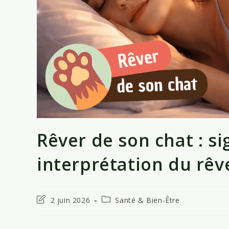
Rêver de son chat : si
interprétation du rêv
Dernière
Post
2 juin 2026
Santé & Bien-Être
modification
category:
de
la