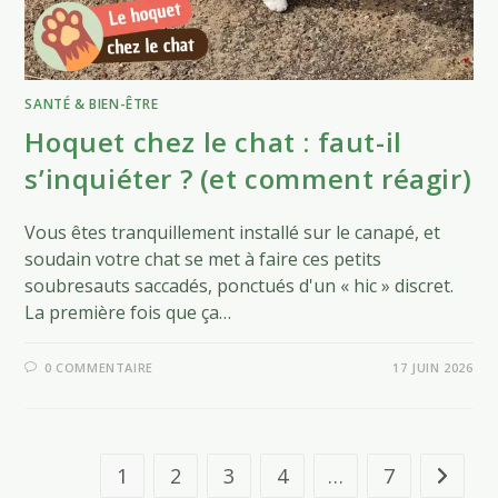
SANTÉ & BIEN-ÊTRE
Hoquet chez le chat : faut-il
s’inquiéter ? (et comment réagir)
Vous êtes tranquillement installé sur le canapé, et
soudain votre chat se met à faire ces petits
soubresauts saccadés, ponctués d'un « hic » discret.
La première fois que ça…
0 COMMENTAIRE
17 JUIN 2026
1
2
3
4
…
7
Aller à 