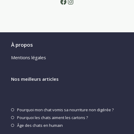
Facebook
Instagram
À propos
Mentions légales
Nos meilleurs articles
S’ouvre
Pourquoi mon chat vomis sa nourriture non digérée ?
dans
S’ouvre
Pourquoi les chats aiment les cartons ?
un
dans
S’ouvre
Âge des chats en humain
nouvel
un
dans