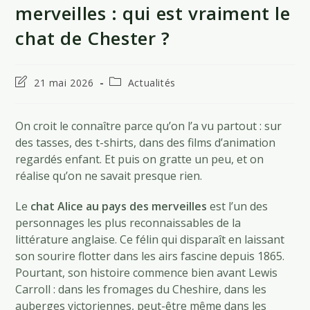
merveilles : qui est vraiment le
chat de Chester ?
Dernière
Post
21 mai 2026
Actualités
modification
category:
de
la
On croit le connaître parce qu’on l’a vu partout : sur
publication :
des tasses, des t-shirts, dans des films d’animation
regardés enfant. Et puis on gratte un peu, et on
réalise qu’on ne savait presque rien.
Le
chat Alice au pays des merveilles
est l’un des
personnages les plus reconnaissables de la
littérature anglaise. Ce félin qui disparaît en laissant
son sourire flotter dans les airs fascine depuis 1865.
Pourtant, son histoire commence bien avant Lewis
Carroll : dans les fromages du Cheshire, dans les
auberges victoriennes, peut-être même dans les