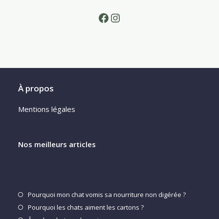
Facebook
Instagram
À propos
Mentions légales
Nos meilleurs articles
S’ouvre
Pourquoi mon chat vomis sa nourriture non digérée ?
dans
S’ouvre
Pourquoi les chats aiment les cartons ?
un
dans
S’ouvre