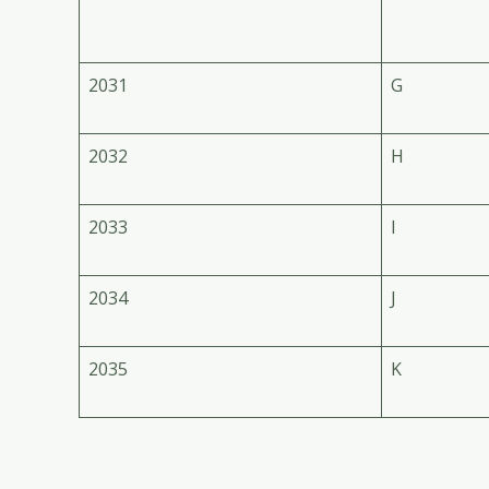
2031
G
2032
H
2033
I
2034
J
2035
K