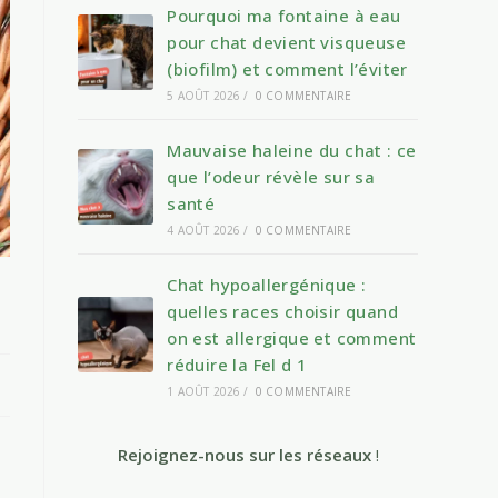
Pourquoi ma fontaine à eau
pour chat devient visqueuse
(biofilm) et comment l’éviter
5 AOÛT 2026
/
0 COMMENTAIRE
Mauvaise haleine du chat : ce
que l’odeur révèle sur sa
santé
4 AOÛT 2026
/
0 COMMENTAIRE
Chat hypoallergénique :
quelles races choisir quand
on est allergique et comment
réduire la Fel d 1
1 AOÛT 2026
/
0 COMMENTAIRE
Rejoignez-nous sur les réseaux
!