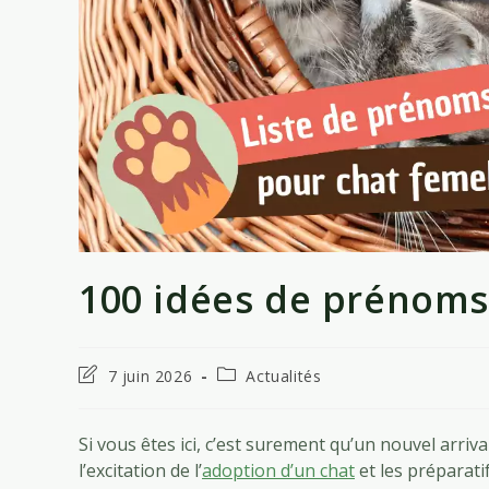
100 idées de prénoms
Dernière
Post
7 juin 2026
Actualités
modification
category:
de
la
Si vous êtes ici, c’est surement qu’un nouvel arriv
publication :
l’excitation de l’
adoption d’un chat
et les préparatif